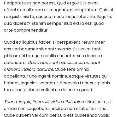
Peripateticus non potest. Quid ergo? Est enim
effectrix multarum et magnarum voluptatum. Quid ei
reliquisti, nisi te, quoquo modo loqueretur, intellegere,
quid diceret? Etenim semper illud extra est, quod
arte comprehenditur.
Quod eo liquidius faciet, si perspexerit rerum inter
eas verborumne sit controversia. Est enim tanti
philosophi tamque nobilis audacter sua decreta
defendere.
Quae quo sunt excelsiores, eo dant
clariora indicia naturae.
Quae fere omnia
appellantur uno ingenii nomine, easque virtutes qui
habent, ingeniosi vocantur. Scaevola tribunus plebis
ferret ad plebem vellentne de ea re quaeri.
Teneo, inquit, finem illi videri nihil dolere.
Non enim, si
omnia non sequebatur, idcirco non erat ortus illinc.
Quae quidem vel cum periculo est quaerenda vobis;