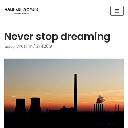
Перейти
к
содержимому
Never stop dreaming
автор:
virusk4r
21.11.2018