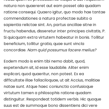
natura non quaereret aut eam posset alia quadam
ratione consequi. Quaero igitur, quo modo hae tantae
commendationes a natura profectae subito a
sapientia relictae sint. An, partus ancillae sitne in
fructu habendus, disseretur inter principes civitatis, P.
Si quicquam extra virtutem habeatur in bonis. Tollitur
beneficium, tollitur gratia, quae sunt vincla
concordiae.
Nam quid possumus facere melius?
Eodem modo is enim tibi nemo dabit, quod,
expetendum sit, id esse laudabile. Aliter enim
explicari, quod quaeritur, non potest. Ex ea
difficultate illae fallaciloquae, ut ait Accius, malitiae
natae sunt. Atque haec coniunctio confusioque
virtutum tamen a philosophis ratione quadam
distinguitur. Respondeat totidem verbis. Hic quoque
suus est de summoque bono dissentiens dici vere