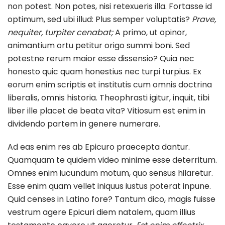
non potest. Non potes, nisi retexueris illa. Fortasse id
optimum, sed ubi illud: Plus semper voluptatis?
Prave,
nequiter, turpiter cenabat;
A primo, ut opinor,
animantium ortu petitur origo summi boni. Sed
potestne rerum maior esse dissensio? Quia nec
honesto quic quam honestius nec turpi turpius. Ex
eorum enim scriptis et institutis cum omnis doctrina
liberalis, omnis historia. Theophrasti igitur, inquit, tibi
liber ille placet de beata vita? Vitiosum est enim in
dividendo partem in genere numerare.
Ad eas enim res ab Epicuro praecepta dantur.
Quamquam te quidem video minime esse deterritum.
Omnes enim iucundum motum, quo sensus hilaretur.
Esse enim quam vellet iniquus iustus poterat inpune.
Quid censes in Latino fore? Tantum dico, magis fuisse
vestrum agere Epicuri diem natalem, quam illius