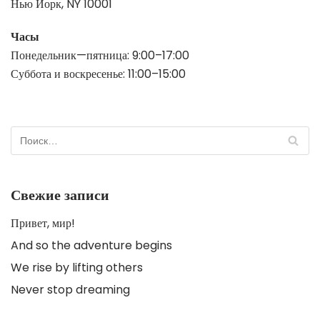
Нью Йорк, NY 10001
Часы
Понедельник—пятница: 9:00–17:00
Суббота и воскресенье: 11:00–15:00
Свежие записи
Привет, мир!
And so the adventure begins
We rise by lifting others
Never stop dreaming