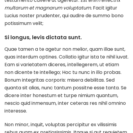
testamento cavere ut ageretur.
Est enim effectrix
multarum et magnarum voluptatum.
Facit igitur
Lucius noster prudenter, qui audire de summo bono
potissimum velit;
Si longus, levis dictata sunt.
Quae tamen a te agetur non melior, quam illae sunt,
quas interdum optines. Collatio igitur ista te nihil iuvat.
Eam si varietatem diceres, intellegerem, ut etiam
non dicente te intellego; Hoc tu nunc in illo probas.
Bonum integritas corporis: misera debilitas. Sed
quanta sit alias, nunc tantum possitne esse tanta. Se
dicere inter honestum et turpe nimium quantum,
nescio quid inmensum, inter ceteras res nihil omnino
interesse.
Non minor, inquit, voluptas percipitur ex vilissimis
rebus quam ex pretiosissimis. Itaque si aut requietem