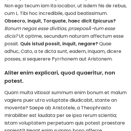
Non ego tecum iam ita iocabor, ut isdem his de rebus,
cum L. Tibi hoc incredibile, quod beatissimum.
Obsecro, inquit, Torquate, haec dicit Epicurus?
Bonum negas esse divitias, praeposÃ¬tum esse
dicis?
Ut optime, secundum naturam affectum esse
possit.
Quis istud possit, inquit, negare?
Quae
adhuc, Cato, a te dicta sunt, eadem, inquam, dicere
posses, si sequerere Pyrrhonem aut Aristonem.
Aliter enim explicari, quod quaeritur, non
potest.
Quam multa vitiosa! summum enim bonum et malum
vagiens puer utra voluptate diiudicabit, stante an
movente? Saepe ab Aristotele, a Theophrasto
mirabiliter est laudata per se ipsa rerum scientia;
Istam voluptatem perpetuam quis potest praestare
sapienti? Negat enim summo bono afferre